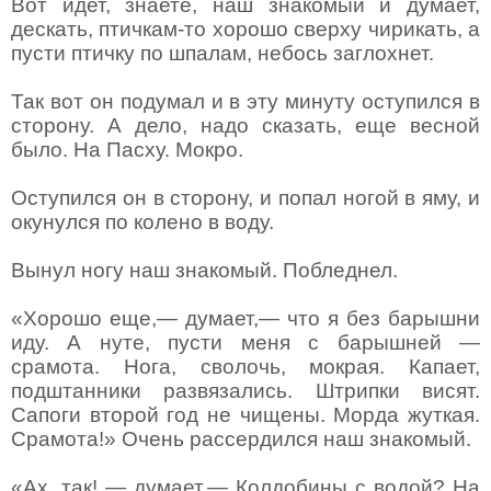
Вот идет, знаете, наш знакомый и думает,
дескать, птичкам-то хорошо сверху чирикать, а
пусти птичку по шпалам, небось заглохнет.
Так вот он подумал и в эту минуту оступился в
сторону. А дело, надо сказать, еще весной
было. На Пасху. Мокро.
Оступился он в сторону, и попал ногой в яму, и
окунулся по колено в воду.
Вынул ногу наш знакомый. Побледнел.
«Хорошо еще,— думает,— что я без барышни
иду. А нуте, пусти меня с барышней —
срамота. Нога, сволочь, мокрая. Капает,
подштанники развязались. Штрипки висят.
Сапоги второй год не чищены. Морда жуткая.
Срамота!» Очень рассердился наш знакомый.
«Ах, так! — думает.— Колдобины с водой? На