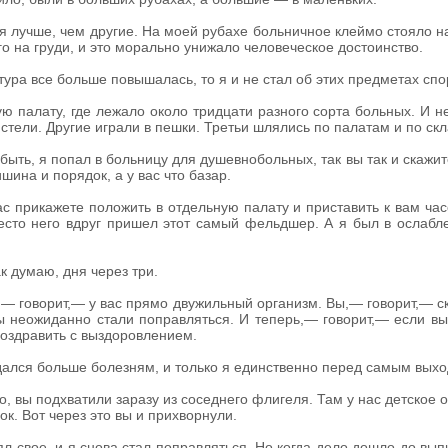
я лучше, чем другие. На моей рубахе больничное клеймо стояло на
ого на груди, и это морально унижало человеческое достоинство.
ура все больше повышалась, то я и не стал об этих предметах спо
 палату, где лежало около тридцати разного сорта больных. И не
стели. Другие играли в пешки. Третьи шлялись по палатам и по скл
ыть, я попал в больницу для душевнобольных, так вы так и скажит
шина и порядок, а у вас что базар.
с прикажете положить в отдельную палату и приставить к вам часо
есто него вдруг пришел этот самый фельдшер. А я был в ослабле
ак думаю, дня через три.
,— говорит,— у вас прямо двужильный организм. Вы,— говорит,— с
вы неожиданно стали поправляться. И теперь,— говорит,— если вы
оздравить с выздоровлением.
дался больше болезням, и только я единственно перед самым вых
, вы подхватили заразу из соседнего флигеля. Там у нас детское 
к. Вот через это вы и прихворнули.
л свое, и я снова стал поправляться. Но когда дело дошло до выпис