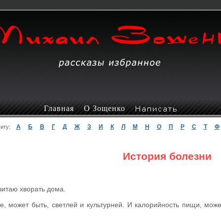
Главная
О Зощенко
А
Б
В
Г
Д
Ж
З
И
К
Л
М
Н
О
П
Р
С
Т
Ф
авиту:
История болезни
читаю хворать дома.
це, может быть, светлей и культурней. И калорийность пищи, може