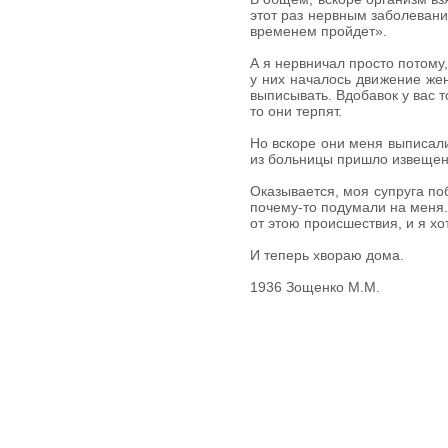
этот раз нервным заболевани
временем пройдет».
А я нервничал просто потому,
у них началось движение же
выписывать. Вдобавок у вас 
то они терпят.
Но вскоре они меня выписали
из больницы пришло извещени
Оказывается, моя супруга поб
почему-то подумали на меня.
от этою происшествия, и я хот
И теперь хвораю дома.
1936
Зощенко М.М.