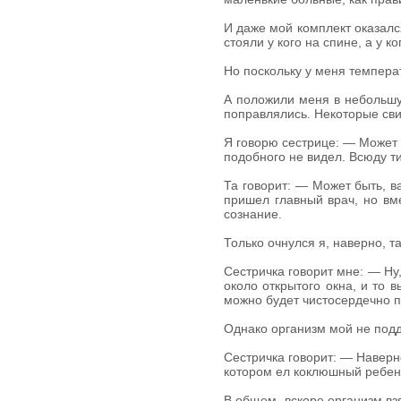
И даже мой комплект оказалс
стояли у кого на спине, а у к
Но поскольку у меня температ
А положили меня в небольшую
поправлялись. Некоторые сви
Я говорю сестрице: — Может б
подобного не видел. Всюду ти
Та говорит: — Может быть, ва
пришел главный врач, но вм
сознание.
Только очнулся я, наверно, т
Сестричка говорит мне: — Ну
около открытого окна, и то 
можно будет чистосердечно п
Однако организм мой не под
Сестричка говорит: — Наверно
котором ел коклюшный ребено
В общем, вскоре организм взя