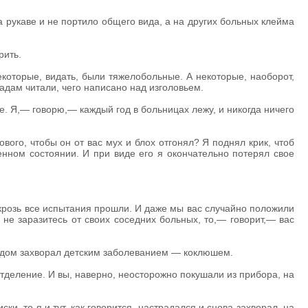
 рукаве и не портило общего вида, а на других больных клейма
рить.
которые, видать, были тяжелобольные. А некоторые, наоборот,
адам читали, чего написано над изголовьем.
е. Я,— говорю,— каждый год в больницах лежу, и никогда ничего
вого, чтобы он от вас мух и блох отгонял? Я поднял крик, чтоб
нном состоянии. И при виде его я окончательно потерял свое
крозь все испытания прошли. И даже мы вас случайно положили
 не заразитесь от своих соседних больных, то,— говорит,— вас
одом захворал детским заболеванием — коклюшем.
отделение. И вы, наверно, неосторожно покушали из прибора, на
ки, то я и тут, как говорится, настрадался и снова захворал, на