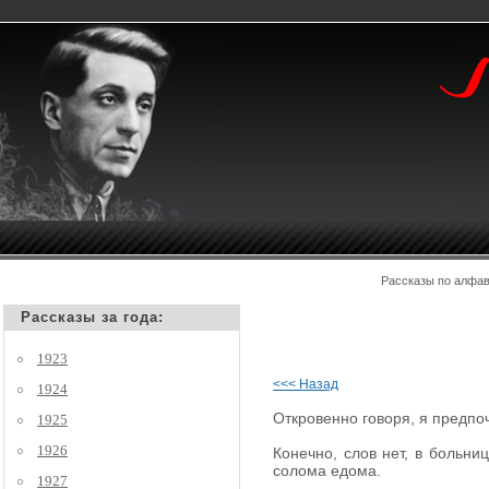
Рассказы по алф
Рассказы за года:
1923
<<< Назад
1924
Откровенно говоря, я предпо
1925
1926
Конечно, слов нет, в больни
солома едома.
1927