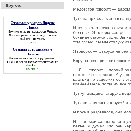
Другое:
Медсестра говорит: — Даром ч
Тут она привела меня в ванну
Отзывы курьеров Яндекс
Лавки
И вот я стал раздеваться и в
Изучите
отзывы курьеров Яндекс
больных. Я говорю сестре: —
Лавки
и решите, подходит ли вам
больная старуха сидит. Вы на
работа - на ya.ru.
тем временем мы старуху из
ya.ru
Отзывы сотрудников о
Я говорю: — Старуха не реаги
Полати
Полезные
отзывы сотрудников о
Вдруг снова приходит лекпом
Полати
перед трудоустройством на
checko.ru
checko.ru
— Я,— говорит,— первый раз 
претензию выражает. А у нее,
ваш вид не задержит ее в эт
крайней мере, тогда им все п
Тут купающаяся старуха пода
Тут они занялись старухой и 
И пока я раздевался, они мо
И, зная мой характер, они у
белье. Я думал, что они на
маленькие больные, как прав