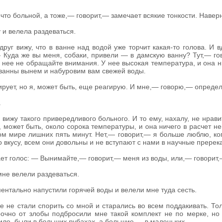
то больной, а тоже,— говорит,— замечает всякие тонкости. Наверн
 и велела раздеваться.
друг вижу, что в ванне над водой уже торчит какая-то голова. И вд
 Куда же вы меня, собаки, привели — в дамскую ванну? Тут,— гов
 нее не обращайте внимания. У нее высокая температура, и она ни
 ванны вынем и набуровим вам свежей воды.
рует, но я, может быть, еще реагирую. И мне,— говорю,— определе
.
вижу такого привередливого больного. И то ему, нахалу, не нрави
 может быть, около сорока температуры, и она ничего в расчет не 
ом мире лишних пять минут. Нет,— говорит,— я больше люблю, ко
о вкусу, всем они довольны и не вступают с нами в научные пререк
ет голос: — Вынимайте,— говорит,— меня из воды, или,— говорит,—
мне велели раздеваться.
ментально напустили горячей воды и велели мне туда сесть.
же не стали спорить со мной и старались во всем поддакивать. То
рочно от злобы подбросили мне такой комплект не по мерке, но
ило, были в больших рубахах, а большие — в маленьких.