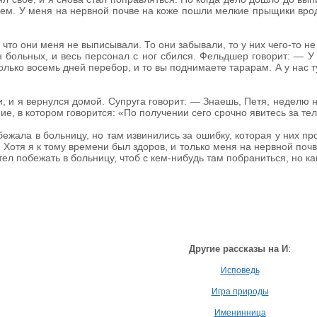
ем. У меня на нервной почве на коже пошли мелкие прыщики вроде 
 что они меня не выписывали. То они забывали, то у них чего-то не
н больных, и весь персонал с ног сбился. Фельдшер говорит: — 
только восемь дней перебор, и то вы поднимаете тарарам. А у нас
, и я вернулся домой. Супруга говорит: — Знаешь, Петя, неделю н
е, в котором говорится: «По получении сего срочно явитесь за те
ежала в больницу, но там извинились за ошибку, которая у них про
 Хотя я к тому времени был здоров, и только меня на нервной по
ел побежать в больницу, чтоб с кем-нибудь там побраниться, но как
:
Другие рассказы на И
Исповедь
Игра природы
Именинница