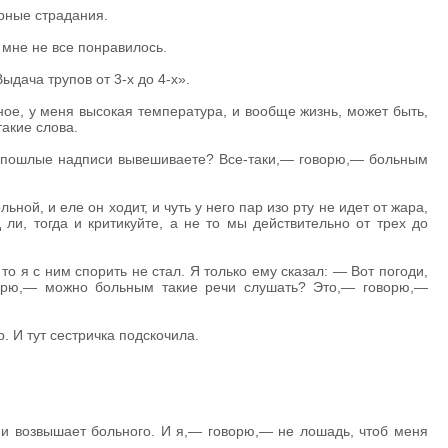
рные страдания.
 мне не все понравилось.
Выдача трупов от 3-х до 4-х».
вное, у меня высокая температура, и вообще жизнь, может быть,
такие слова.
е пошлые надписи вывешиваете? Все-таки,— говорю,— больным
ной, и еле он ходит, и чуть у него пар изо рту не идет от жара,
ли, тогда и критикуйте, а не то мы действительно от трех до
то я с ним спорить не стал. Я только ему сказал: — Вот погоди,
оворю,— можно больным такие речи слушать? Это,— говорю,—
. И тут сестричка подскочила.
и возвышает больного. И я,— говорю,— не лошадь, чтоб меня