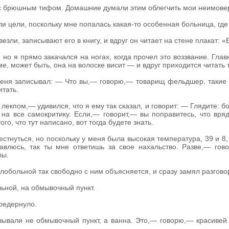
 с брюшным тифом. Домашние думали этим облегчить мои неимове
ли цели, поскольку мне попалась какая-то особенная больница, где
езли, записывают его в книгу, и вдруг он читает на стене плакат: «
 но я прямо закачался на ногах, когда прочел это воззвание. Гла
е, может быть, она на волоске висит — и вдруг приходится читать 
 меня записывал: — Что вы,— говорю,— товарищ фельдшер, таки
итать.
екпом,— удивился, что я ему так сказал, и говорит: — Глядите: боль
на все самокритику. Если,— говорит,— вы поправитесь, что вряд 
го, что тут написано, вот тогда будете знать.
стнуться, но поскольку у меня была высокая температура, 39 и 8, 
равлюсь, так ты мне ответишь за свое нахальство. Разве,— г
лы.
обольной так свободно с ним объясняется, и сразу замял разговор
ьной, на обмывочный пункт.
ередернуло.
вали не обмывочный пункт, а ванна. Это,— говорю,— красивей 