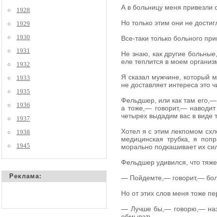
А в больницу меня привезли
1928
Но только этим они не достиг
1929
1930
Все-таки только больного прив
1931
Не знаю, как другие больные,
еле теплится в моем организм
1932
Я сказал мужчине, который
1933
не доставляет интереса это ч
1935
Фельдшер, или как там его,— л
1936
а тоже,— говорит,— наводит 
четырех выдадим вас в виде то
1937
Хотел я с этим лекпомом схле
1938
медицинская трубка, я поп
1945
морально подкашивает их си
Фельдшер удивился, что тяжел
Реклама:
— Пойдемте,— говорит,— бол
Но от этих слов меня тоже п
— Лучше бы,— говорю,— назы
обмывать.