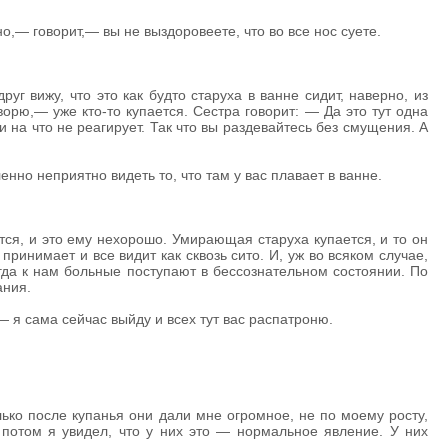
о,— говорит,— вы не выздоровеете, что во все нос суете.
руг вижу, что это как будто старуха в ванне сидит, наверно, из
орю,— уже кто-то купается. Сестра говорит: — Да это тут одна
 на что не реагирует. Так что вы раздевайтесь без смущения. А
нно неприятно видеть то, что там у вас плавает в ванне.
тся, и это ему нехорошо. Умирающая старуха купается, и то он
принимает и все видит как сквозь сито. И, уж во всяком случае,
гда к нам больные поступают в бессознательном состоянии. По
ания.
 я сама сейчас выйду и всех тут вас распатроню.
лько после купанья они дали мне огромное, не по моему росту,
 потом я увидел, что у них это — нормальное явление. У них