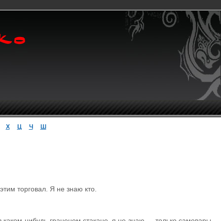
Х
Ц
Ч
Ш
тим торговал. Я не знаю кто.
 в каком-нибудь граненом стакане, я не знаю,— только самовары