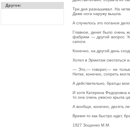
Другое:
Три дня разнашивал. На четве
Даже нога наружу вышла.
А случилось это поганое дело
Главное, денег было очень ж
фабрики — другой вопрос. Мо
сапоги.
Конечно, на другой день сход
Хотел в Эрмитаж смотаться и
— Это,— говорит,— не только
Нитки, конечно, сопреть могл
А действительно, братцы мои,
И хотя Катерина Федоровна м
то она очень ужасно крыла ц
А вообще, конечно, десять л
Время-то как быстро идет, бр
1927
Зощенко М.М.