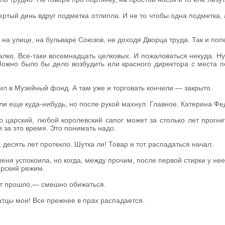
ртый день вдруг подметка отлипла. И не то чтобы одна подметка, 
 на улице, на бульваре Союзов, не доходя Дворца труда. Так и по
алко. Все-таки восемнадцать целковых. И пожаловаться некуда. Ну
жно было бы дело возбудить или красного директора с места погн
ил в Музейный фонд. А там уже и торговать кончили — закрыто.
ли еще куда-нибудь, но после рукой махнул. Главное, Катерина Ф
 царский, любой королевский сапог может за столько лет прогнит
и за это время. Это понимать надо.
 десять лет протекло. Шутка ли! Товар и тот распадаться начал.
еня успокоила, но когда, между прочим, после первой стирки у не
арский режим.
ет прошло,— смешно обижаться.
атцы мои! Все прежнее в прах распадается.