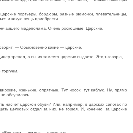
 царские портьеры, бордюры, разные рюмочки, плевательницы,
ться и какую вещь приобрести.
тончайшего мадеполама. Очень роскошные. Царские.
говорит: — Обыкновенно какие — царские.
инер трепал, а вы их заместо царских выдаете. Это,т-говорю,—
 торгуем.
рокие, узенькие, опрятные. Тут носок, тут каблук. Ну, прямо
 не облупилась.
 насчет царской обуви? Или, например, в царских сапогах по
ть целковых отдал за них. не горюя. И, конечно, за царские
ут. «Все-таки,— думаю,— разношу».