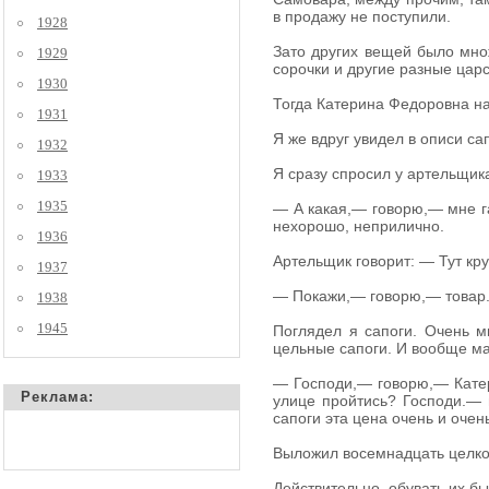
в продажу не поступили.
1928
Зато других вещей было мно
1929
сорочки и другие разные царс
1930
Тогда Катерина Федоровна на
1931
Я же вдруг увидел в описи са
1932
Я сразу спросил у артельщик
1933
1935
— А какая,— говорю,— мне га
нехорошо, неприлично.
1936
Артельщик говорит: — Тут кр
1937
— Покажи,— говорю,— товар
1938
1945
Поглядел я сапоги. Очень м
цельные сапоги. И вообще ма
— Господи,— говорю,— Катер
Реклама:
улице пройтись? Господи.— 
сапоги эта цена очень и оче
Выложил восемнадцать целков
Действительно, обувать их бы