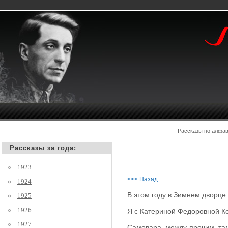
Рассказы по алф
Рассказы за года:
1923
<<< Назад
1924
В этом году в Зимнем дворце
1925
1926
Я с Катериной Федоровной Ко
1927
Самовара, между прочим, там