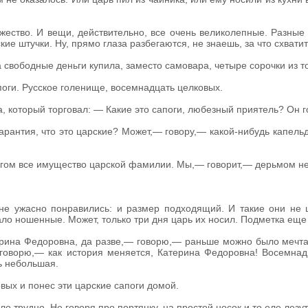
жество. И вещи, действительно, все очень великолепные. Разные
кие штучки. Ну, прямо глаза разбегаются, не знаешь, за что схвати
 свободные деньги купила, заместо самовара, четыре сорочки из 
поги. Русское голенище, восемнадцать целковых.
а, который торговал: — Какие это сапоги, любезный приятель? Он 
рантия, что это царские? Может,— говору,— какой-нибудь капельд
угом все имущество царской фамилии. Мы,— говорит,— дерьмом не
.
не ужасно понравились: и размер подходящий. И такие они не ши
ло ношенные. Может, только три дня царь их носил. Подметка еще
ина Федоровна, да разве,— говорю,— раньше можно было мечтать
говорю,— как история меняется, Катерина Федоровна! Восемнадца
нь небольшая.
ых и понес эти царские сапоги домой.
ло трудно. Не говоря про портянку, на простой носок и то еле лез