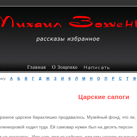
Главная
О Зощенко
А
Б
В
Г
Д
Ж
З
И
К
Л
М
Н
О
П
Р
С
Т
Ф
авиту:
Царские сапоги
 разное царское барахлишко продавалось. Музейный фонд, что ли, э
ленкоровой ходил туда. Ей самовар нужен был на десять персон.
 не оказалось. Или царь пил из чайника, или ему носили из кухни